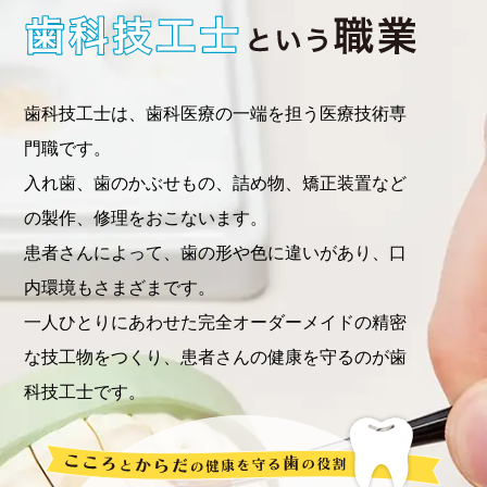
第2回 オープンスクールが開催され
2025年2月
13日
ました
第1回 オープンスクールが開催され
2025年1月
歯科技工士は、歯科医療の一端を担う医療技術専
28日
ました
門職です。
入れ歯、歯のかぶせもの、詰め物、矯正装置など
2025年度入所選考 “合格者発表”につ
2025年1月
の製作、修理をおこないます。
22日
いて
患者さんによって、歯の形や色に違いがあり、口
内環境もさまざまです。
一人ひとりにあわせた完全オーダーメイドの精密
な技工物をつくり、患者さんの健康を守るのが歯
科技工士です。