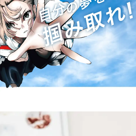
【秋冬養成所見学会】の受付が始ま
2025年10月
2日
りました
2026年度入所【出願受付】が始まり
2025年9月1
日
ました
パンフレットを公開いたしました
2025年6月
10日
2026年度募集要項
（2026年4月入
2025年4月
16日
所）
を公開いたしました
2025年度入所式を行いました
2025年4月3
日